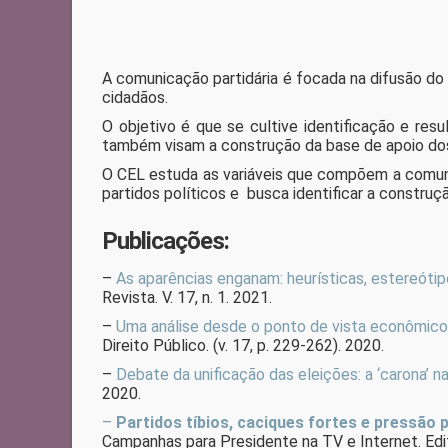
A comunicação partidária é focada na difusão do
cidadãos.
O objetivo é que se cultive identificação e resu
também visam a construção da base de apoio dos 
O CEL estuda as variáveis que compõem a comuni
partidos políticos e busca identificar a constru
Publicações:
–
As aparências enganam: heurísticas, estereótip
Revista. V. 17, n. 1. 2021.
–
Uma análise desde o ponto de vista econômico d
Direito Público. (v. 17, p. 229-262). 2020.
–
Debate da unificação das eleições: a ‘carona’ n
2020.
–
Partidos tíbios, caciques fortes e pressão p
Campanhas para Presidente na TV e Internet. Edi