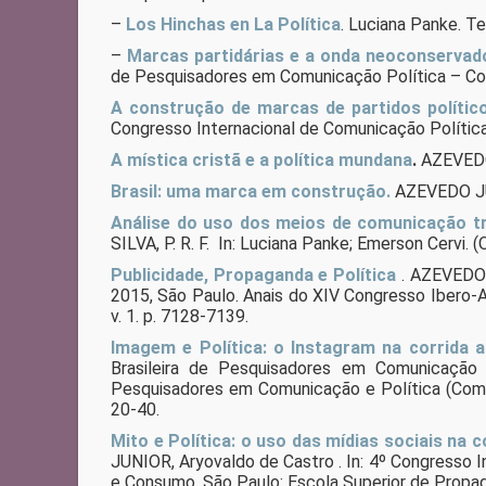
–
Los Hinchas en La Política
. Luciana Panke. Te
–
Marcas partidárias e a onda neoconservado
de Pesquisadores em Comunicação Política – Com
A construção de marcas de partidos polític
Congresso Internacional de Comunicação Política
A mística cristã e a política mundana
.
AZEVEDO 
Brasil: uma marca em construção.
AZEVEDO JUN
Análise do uso dos meios de comunicação tra
SILVA, P. R. F. In: Luciana Panke; Emerson Cervi. (
Publicidade, Propaganda e Política
. AZEVEDO 
2015, São Paulo. Anais do XIV Congresso Ibero-
v. 1. p. 7128-7139.
Imagem e Política: o Instagram na corrida 
Brasileira de Pesquisadores em Comunicação e
Pesquisadores em Comunicação e Política (Compol
20-40.
Mito e Política: o uso das mídias sociais na 
JUNIOR, Aryovaldo de Castro . In: 4º Congresso
e Consumo. São Paulo: Escola Superior de Propaga