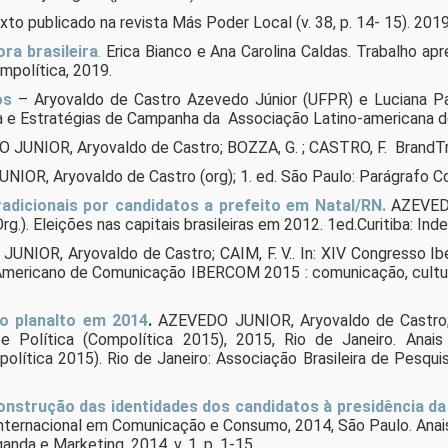
xto publicado na revista Más Poder Local (v. 38, p. 14- 15). 2019
ra brasileira
.
Erica Bianco e Ana Carolina Caldas. Trabalho ap
política, 2019.
os
– Aryovaldo de Castro Azevedo Júnior (UFPR) e Luciana Pa
 e Estratégias de Campanha da Associação Latino-americana de 
JUNIOR, Aryovaldo de Castro; BOZZA, G. ; CASTRO, F. BrandTren
IOR, Aryovaldo de Castro (org); 1. ed. São Paulo: Parágrafo C
dicionais por candidatos a prefeito em Natal/RN.
AZEVEDO 
Org.). Eleições nas capitais brasileiras em 2012. 1ed.Curitiba: Ind
JUNIOR, Aryovaldo de Castro; CAIM, F. V.. In: XIV Congresso 
Americano de Comunicação IBERCOM 2015 : comunicação, cultura
ao planalto em 2014
.
AZEVEDO JUNIOR, Aryovaldo de Castro; 
 Política (Compolítica 2015), 2015, Rio de Janeiro. Anai
ítica 2015). Rio de Janeiro: Associação Brasileira de Pesquis
construção das identidades dos candidatos à presidência da
 Internacional em Comunicação e Consumo, 2014, São Paulo. Ana
nda e Marketing, 2014. v. 1. p. 1-15.